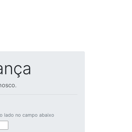
ança
nosco.
ao lado no campo abaixo