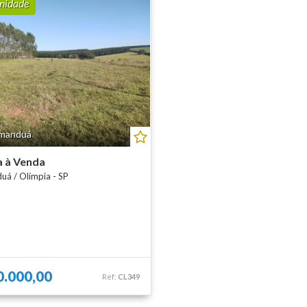
nidade
Terreno em Condomínio
amanduá
 à Venda
duá
/
Olímpia - SP
0.000,00
Ref:
CL349