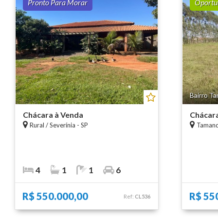
Pronto Para Morar
Oportu
Bairro T
Chácara à Venda
Chácara
Rural
/
Severínia - SP
Taman
4
1
1
6
R$ 550.000,00
R$ 55
Ref:
CL536