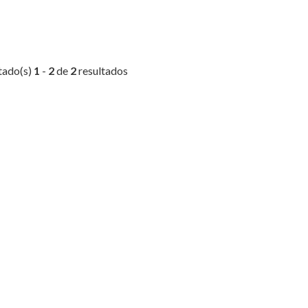
tado(s)
1
-
2
de
2
resultados