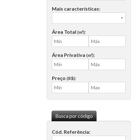
Mais características:
Área Total
:
(m²)
Área Privativa
:
(m²)
Preço
:
(R$)
Busca por código
Cód. Referência: