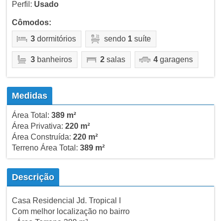
Perfil:
Usado
Cômodos:
3
dormitórios
sendo
1
suíte
3
banheiros
2
salas
4
garagens
Medidas
Área Total:
389 m²
Área Privativa:
220 m²
Área Construída:
220 m²
Terreno Área Total:
389 m²
Descrição
Casa Residencial Jd. Tropical I
Com melhor localização no bairro