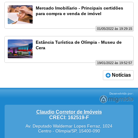
Mercado Imobilíario - Principais certidões
para compra e venda de imóvel
01/05/2022 às 19:29:15
Estância Turística de Olímpia - Museu de
Cera
19/01/2022 às 19:52:57
Notícias
Claudio Corretor de Imóveis
CRECI: 162519-F
Av. Deputado Waldemar Lopes Ferraz, 1024
Centro
-
Olimpia
/
SP
,
15400-090