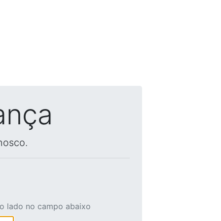
ança
nosco.
ao lado no campo abaixo