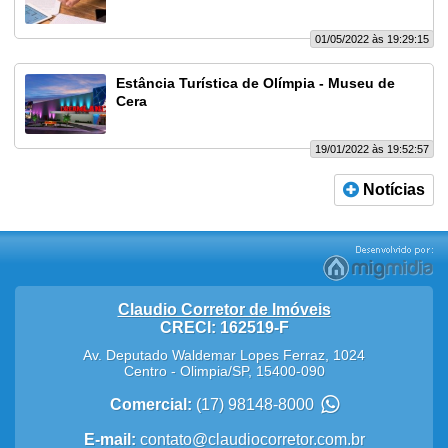
01/05/2022 às 19:29:15
Estância Turística de Olímpia - Museu de
Cera
19/01/2022 às 19:52:57
Notícias
Claudio Corretor de Imóveis
CRECI: 162519-F
Av. Deputado Waldemar Lopes Ferraz, 1024
Centro
-
Olimpia
/
SP
,
15400-090
Comercial:
(17) 98148-8000
E-mail:
contato@claudiocorretor.com.br