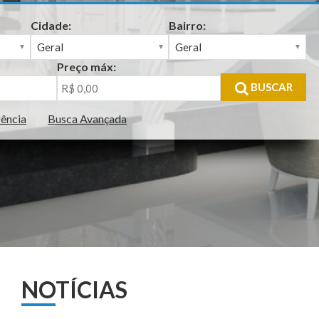
Cidade:
Bairro:
Preço máx:
BUSCAR
rência
Busca Avançada
NOTÍCIAS