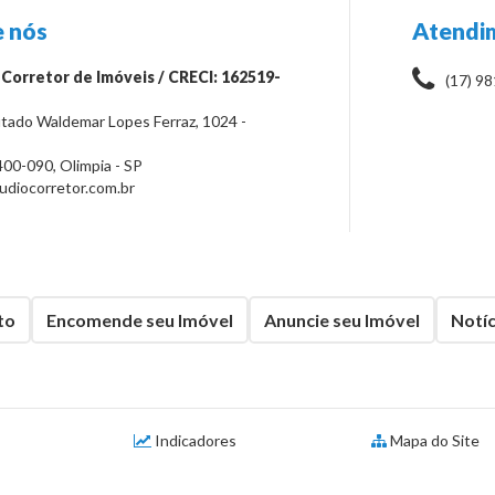
 nós
Atendi
 Corretor de Imóveis / CRECI: 162519-
(17) 9
tado Waldemar Lopes Ferraz, 1024 -
400-090
,
Olimpia
-
SP
diocorretor.com.br
to
Encomende seu Imóvel
Anuncie seu Imóvel
Notíc
Indicadores
Mapa do Site