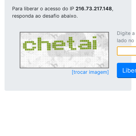
Para liberar o acesso
do IP
216.73.217.148
,
responda ao desafio abaixo.
Digite 
lado no
[trocar imagem]