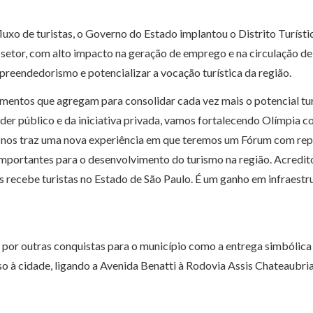
xo de turistas, o Governo do Estado implantou o Distrito Turísti
etor, com alto impacto na geração de emprego e na circulação de vi
mpreendedorismo e potencializar a vocação turística da região.
timentos que agregam para consolidar cada vez mais o potencial tu
der público e da iniciativa privada, vamos fortalecendo Olímpia c
 nos traz uma nova experiência em que teremos um Fórum com repre
 importantes para o desenvolvimento do turismo na região. Acredit
is recebe turistas no Estado de São Paulo. É um ganho em infraes
a por outras conquistas para o município como a entrega simbóli
so à cidade, ligando a Avenida Benatti à Rodovia Assis Chateaubria