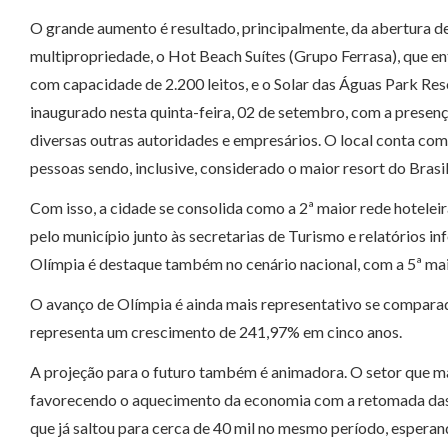
O grande aumento é resultado, principalmente, da abertura de
multipropriedade, o Hot Beach Suítes (Grupo Ferrasa), que en
com capacidade de 2.200 leitos, e o Solar das Águas Park Reso
inaugurado nesta quinta-feira, 02 de setembro, com a presen
diversas outras autoridades e empresários. O local conta com
pessoas sendo, inclusive, considerado o maior resort do Brasi
Com isso, a cidade se consolida como a 2ª maior rede hoteleira
pelo município junto às secretarias de Turismo e relatórios i
Olímpia é destaque também no cenário nacional, com a 5ª maio
O avanço de Olímpia é ainda mais representativo se comparad
representa um crescimento de 241,97% em cinco anos.
A projeção para o futuro também é animadora. O setor que m
favorecendo o aquecimento da economia com a retomada das at
que já saltou para cerca de 40 mil no mesmo período, esperand