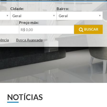
Cidade:
Bairro:
Preço máx:
BUSCAR
rência
Busca Avançada
NOTÍCIAS