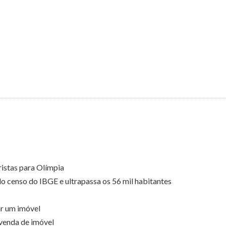
ristas para Olímpia
do censo do IBGE e ultrapassa os 56 mil habitantes
ar um imóvel
 venda de imóvel