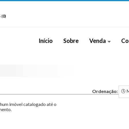
 (
0
)
Início
Sobre
Venda
Co
Área (2)
Jardi
Barracão (1)
Recan
Casa (17)
Resid
Ordenação:
Casa em Condomínio (4
Therm
Chácara (2)
hum imóvel catalogado até o
ento.
Flat (1)
Terreno (7)