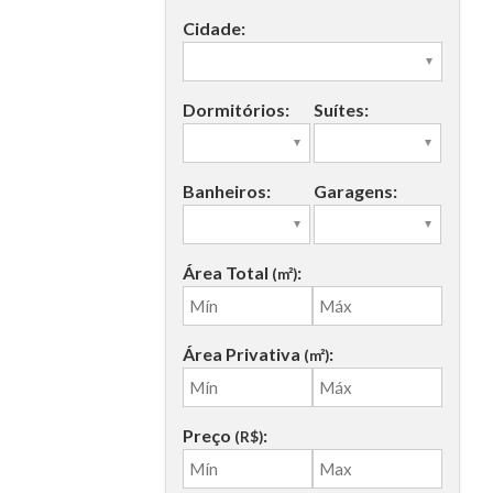
Cidade:
 (1)
Dormitórios:
Suítes:
Banheiros:
Garagens:
Área Total
:
(m²)
Área Privativa
:
(m²)
Preço
:
(R$)