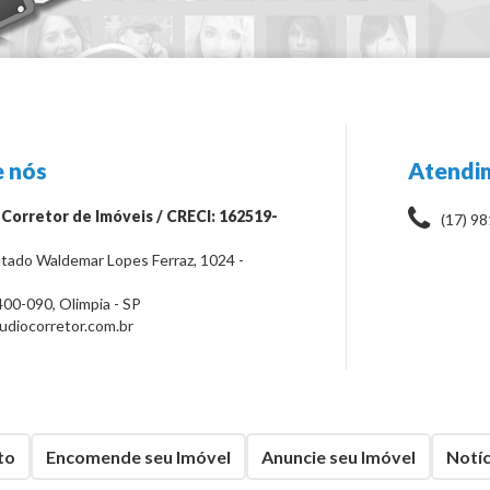
 nós
Atendi
 Corretor de Imóveis / CRECI: 162519-
(17) 9
tado Waldemar Lopes Ferraz, 1024 -
400-090
,
Olimpia
-
SP
diocorretor.com.br
to
Encomende seu Imóvel
Anuncie seu Imóvel
Notíc