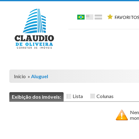
FAVORITOS
Início
»
Aluguel
Lista
Colunas
Exibição dos imóveis:
Nen
mom